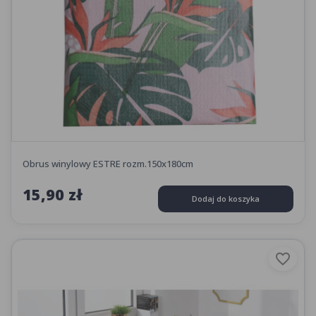
Obrus winylowy ESTRE rozm.150x180cm
15,90 zł
Dodaj do koszyka
favorite_border