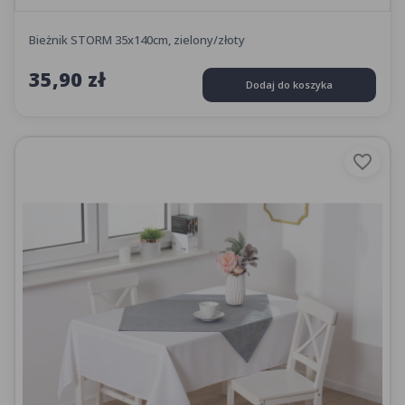
Bieżnik STORM 35x140cm, zielony/złoty
35,90 zł
Dodaj do koszyka
favorite_border