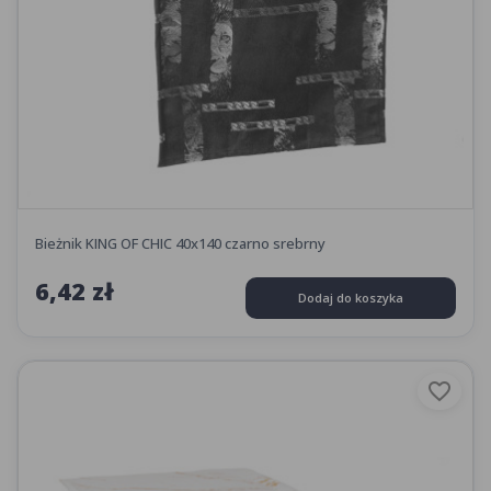
Bieżnik KING OF CHIC 40x140 czarno srebrny
6,42 zł
Dodaj do koszyka
favorite_border