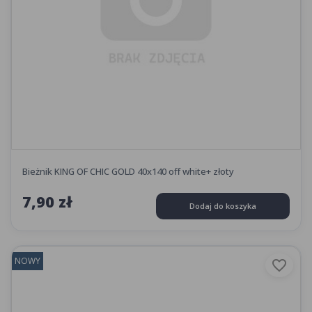
Bieżnik KING OF CHIC GOLD 40x140 off white+ złoty
7,90 zł
Dodaj do koszyka
NOWY
favorite_border