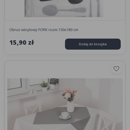
Obrus winylowy FORK rozm.150x180 cm
15,90 zł
Dodaj do koszyka
favorite_border