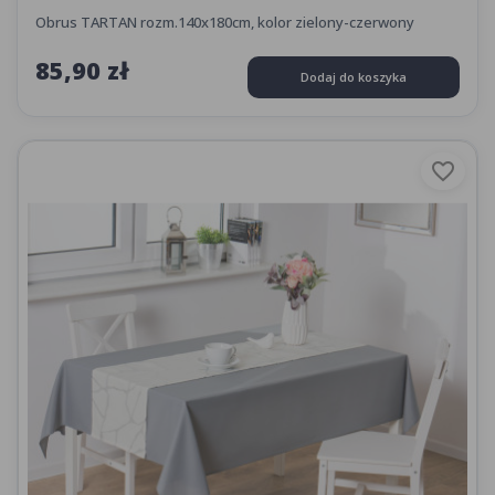
Obrus TARTAN rozm.140x180cm, kolor zielony-czerwony
85,90 zł
Dodaj do koszyka
favorite_border