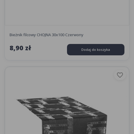
Bieżnik filcowy CHOJNA 30x100 Czerwony
8,90 zł
Dodaj do koszyka
favorite_border