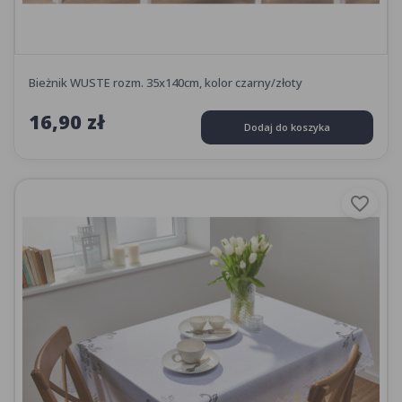
Bieżnik WUSTE rozm. 35x140cm, kolor czarny/złoty
16,90 zł
Dodaj do koszyka
favorite_border