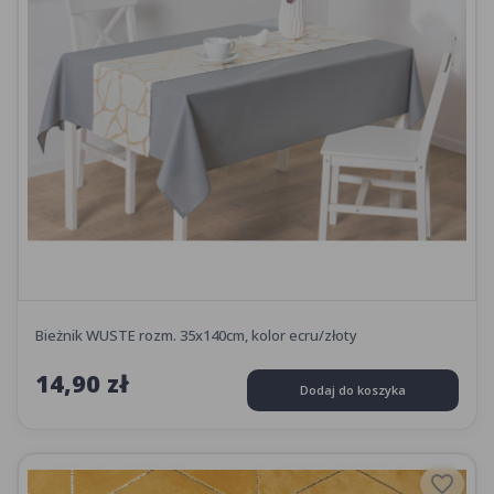
Bieżnik WUSTE rozm. 35x140cm, kolor ecru/złoty
14,90 zł
Dodaj do koszyka
favorite_border