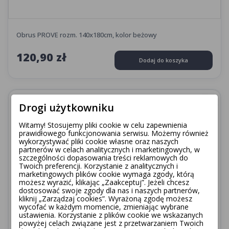
Obrus PROVE rozm. 140x180cm, kolor beżowy
120,90 zł
Dodaj do koszyka
favorite_border
Drogi użytkowniku
Witamy! Stosujemy pliki cookie w celu zapewnienia
prawidłowego funkcjonowania serwisu. Możemy również
wykorzystywać pliki cookie własne oraz naszych
partnerów w celach analitycznych i marketingowych, w
szczególności dopasowania treści reklamowych do
Twoich preferencji. Korzystanie z analitycznych i
marketingowych plików cookie wymaga zgody, którą
możesz wyrazić, klikając „Zaakceptuj”. Jeżeli chcesz
dostosować swoje zgody dla nas i naszych partnerów,
kliknij „Zarządzaj cookies”. Wyrażoną zgodę możesz
wycofać w każdym momencie, zmieniając wybrane
ustawienia. Korzystanie z plików cookie we wskazanych
powyżej celach związane jest z przetwarzaniem Twoich