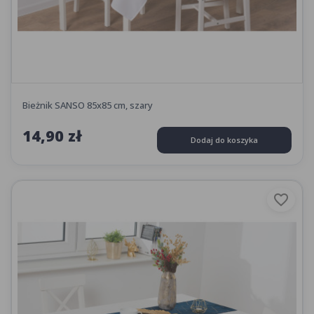
Bieżnik SANSO 85x85 cm, szary
14,90 zł
Dodaj do koszyka
favorite_border