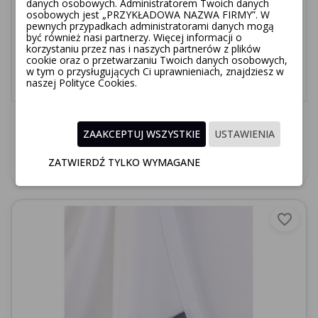
danych osobowych. Administratorem Twoich danych
osobowych jest „PRZYKŁADOWA NAZWA FIRMY”. W
pewnych przypadkach administratorami danych mogą
być również nasi partnerzy. Więcej informacji o
korzystaniu przez nas i naszych partnerów z plików
cookie oraz o przetwarzaniu Twoich danych osobowych,
w tym o przysługujących Ci uprawnieniach, znajdziesz w
naszej Polityce Cookies.
Bieżnik MIGOT rozm. 40x140cm, kolor czarny
ZAAKCEPTUJ WSZYSTKIE
USTAWIENIA
7,90 zł
Dodaj do koszyka
ZATWIERDŹ TYLKO WYMAGANE
favorite_border