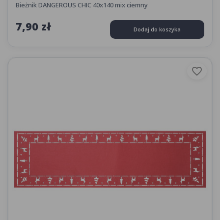
Bieżnik DANGEROUS CHIC 40x140 mix ciemny
7,90 zł
Dodaj do koszyka
favorite_border