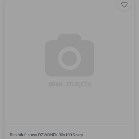
favorite_border
Bieżnik filcowy DZWONEK 30x100 Szary