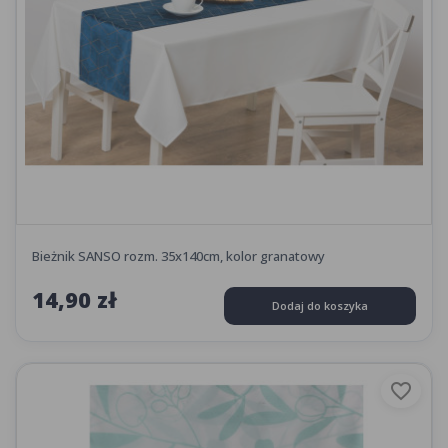
Bieżnik SANSO rozm. 35x140cm, kolor granatowy
14,90 zł
Dodaj do koszyka
favorite_border