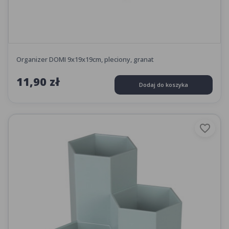
Organizer DOMI 9x19x19cm, pleciony, granat
11,90 zł
Dodaj do koszyka
favorite_border