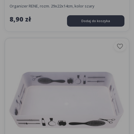
Organizer RENE, rozm. 29x22x14cm, kolor szary
8,90 zł
Dodaj do koszyka
favorite_border