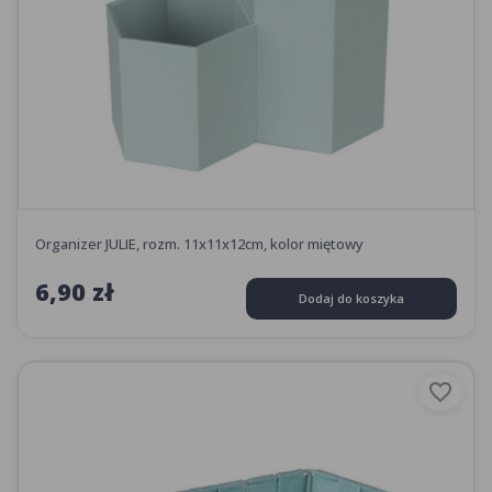
Organizer JULIE, rozm. 11x11x12cm, kolor miętowy
6,90 zł
Dodaj do koszyka
favorite_border