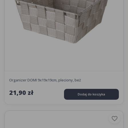
Organizer DOMI 9x19x19cm, pleciony, beż
21,90 zł
Dodaj do koszyka
favorite_border