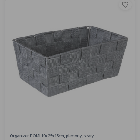
favorite_border
Organizer DOMI 10x25x15cm, pleciony, szary