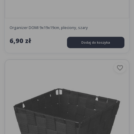
Organizer DOMI 9x19x19cm, pleciony, szary
6,90 zł
Dodaj do koszyka
favorite_border