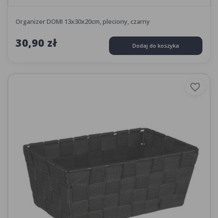
Organizer DOMI 13x30x20cm, pleciony, czarny
30,90 zł
Dodaj do koszyka
favorite_border