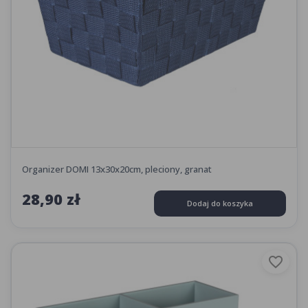
Organizer DOMI 13x30x20cm, pleciony, granat
28,90 zł
Dodaj do koszyka
favorite_border