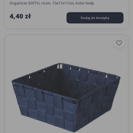
Organizer EDITH, rozm. 15x11x11cm, kolor biały
4,40 zł
Dodaj do koszyka
favorite_border