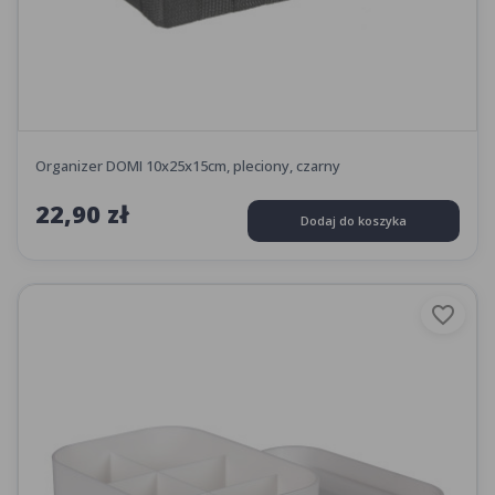
Organizer DOMI 10x25x15cm, pleciony, czarny
22,90 zł
Dodaj do koszyka
favorite_border