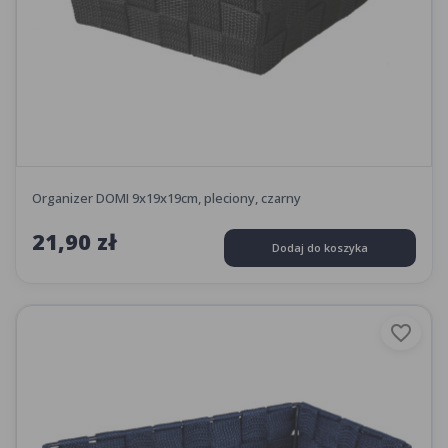
Organizer DOMI 9x19x19cm, pleciony, czarny
21,90 zł
Dodaj do koszyka
favorite_border