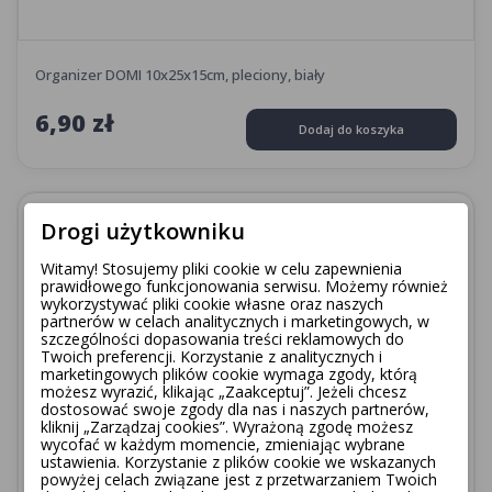
Organizer DOMI 10x25x15cm, pleciony, biały
6,90 zł
Dodaj do koszyka
favorite_border
Drogi użytkowniku
Witamy! Stosujemy pliki cookie w celu zapewnienia
prawidłowego funkcjonowania serwisu. Możemy również
wykorzystywać pliki cookie własne oraz naszych
partnerów w celach analitycznych i marketingowych, w
szczególności dopasowania treści reklamowych do
Twoich preferencji. Korzystanie z analitycznych i
marketingowych plików cookie wymaga zgody, którą
możesz wyrazić, klikając „Zaakceptuj”. Jeżeli chcesz
dostosować swoje zgody dla nas i naszych partnerów,
kliknij „Zarządzaj cookies”. Wyrażoną zgodę możesz
wycofać w każdym momencie, zmieniając wybrane
ustawienia. Korzystanie z plików cookie we wskazanych
powyżej celach związane jest z przetwarzaniem Twoich