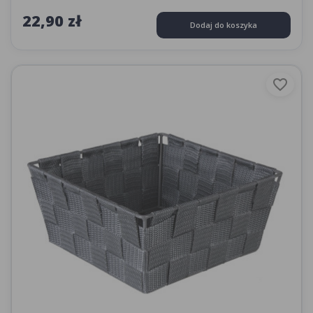
22,90 zł
Dodaj do koszyka
favorite_border