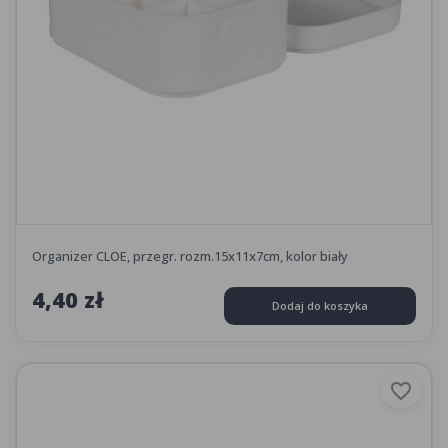
Organizer CLOE, przegr. rozm.15x11x7cm, kolor biały
4,40 zł
Dodaj do koszyka
favorite_border