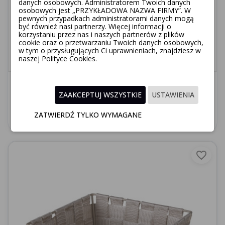
danych osobowych. Administratorem Twoich danych
osobowych jest „PRZYKŁADOWA NAZWA FIRMY”. W
pewnych przypadkach administratorami danych mogą
być również nasi partnerzy. Więcej informacji o
korzystaniu przez nas i naszych partnerów z plików
cookie oraz o przetwarzaniu Twoich danych osobowych,
w tym o przysługujących Ci uprawnieniach, znajdziesz w
naszej Polityce Cookies.
Organizer DOMI 10x25x15cm, pleciony, zielony
ZAAKCEPTUJ WSZYSTKIE
USTAWIENIA
22,90 zł
Dodaj do koszyka
ZATWIERDŹ TYLKO WYMAGANE
favorite_border