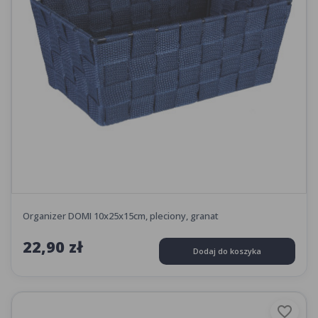
Organizer DOMI 10x25x15cm, pleciony, granat
22,90 zł
Dodaj do koszyka
favorite_border