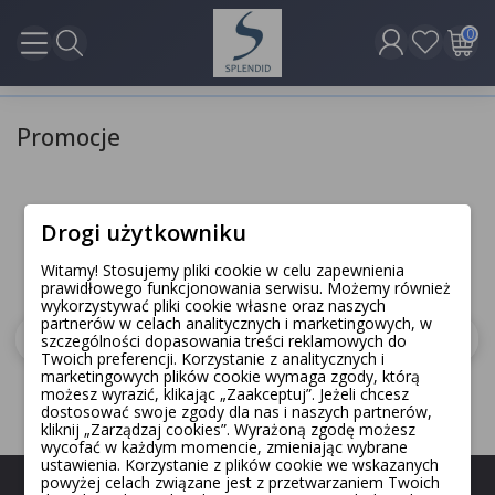
0
Promocje
Brak dostępnych produktów.
Drogi użytkowniku
Bądźcie czujni! W tym miejscu zostanie wyświetlonych
Witamy! Stosujemy pliki cookie w celu zapewnienia
więcej produktów w miarę ich dodawania.
prawidłowego funkcjonowania serwisu. Możemy również
wykorzystywać pliki cookie własne oraz naszych
partnerów w celach analitycznych i marketingowych, w
szczególności dopasowania treści reklamowych do
Twoich preferencji. Korzystanie z analitycznych i
marketingowych plików cookie wymaga zgody, którą
możesz wyrazić, klikając „Zaakceptuj”. Jeżeli chcesz
dostosować swoje zgody dla nas i naszych partnerów,
kliknij „Zarządzaj cookies”. Wyrażoną zgodę możesz
wycofać w każdym momencie, zmieniając wybrane
ustawienia. Korzystanie z plików cookie we wskazanych
powyżej celach związane jest z przetwarzaniem Twoich