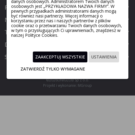
danych osobowych. Administratorem Twoich danych
Produkty
osobowych jest „PRZYKŁADOWA NAZWA FIRMY”. W
pewnych przypadkach administratorami danych mogą
być również nasi partnerzy. Więcej informacji o
Nasza firma
korzystaniu przez nas i naszych partnerów z plików
cookie oraz o przetwarzaniu Twoich danych osobowych,
w tym o przysługujących Ci uprawnieniach, znajdziesz w
Twoje konto
naszej Polityce Cookies.
Dane kontaktowe
Social media
ZAAKCEPTUJ WSZYSTKIE
USTAWIENIA
ZATWIERDŹ TYLKO WYMAGANE
©2026
UNIGLOB Sp z o.o.
Projekt i wykonanie:
MGroup