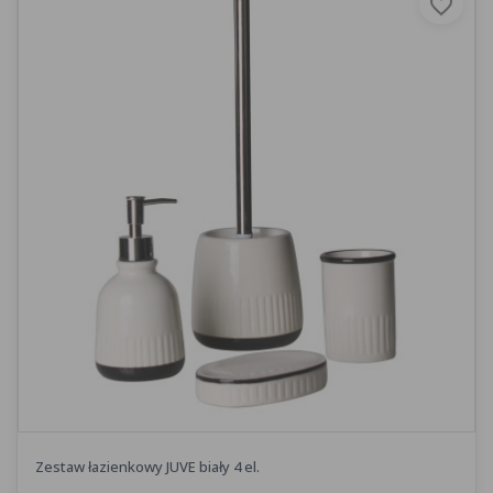
favorite_border
Zestaw łazienkowy JUVE biały 4 el.