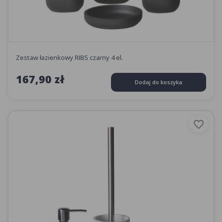
Zestaw łazienkowy RIBS czarny 4 el.
167,90 zł
Dodaj do koszyka
favorite_border