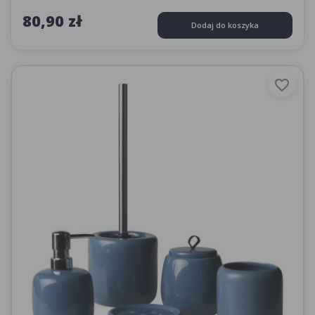
80,90 zł
Dodaj do koszyka
favorite_border