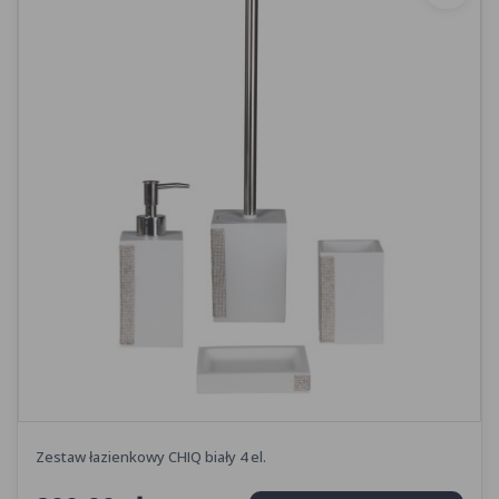
Zestaw łazienkowy CHIQ biały 4 el.