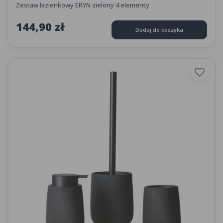
Zestaw łazienkowy ERYN zielony 4 elementy
144,90 zł
Dodaj do koszyka
favorite_border