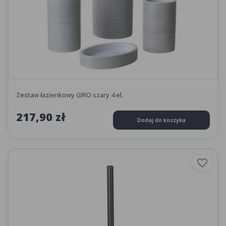
Zestaw łazienkowy GIRO szary 4 el.
217,90 zł
Dodaj do koszyka
favorite_border