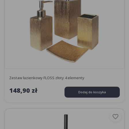
Zestaw łazienkowy FLOSS złoty 4 elementy
148,90 zł
Dodaj do koszyka
favorite_border