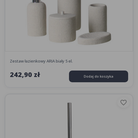
Zestaw łazienkowy ARIA biały 5 el.
242,90 zł
Dodaj do koszyka
favorite_border