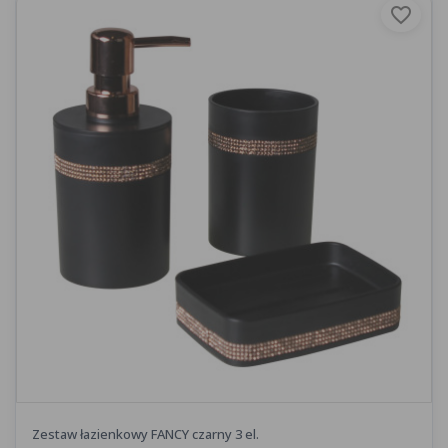
favorite_border
Zestaw łazienkowy FANCY czarny 3 el.