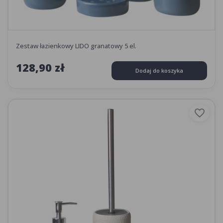
Zestaw łazienkowy LIDO granatowy 5 el.
128,90 zł
Dodaj do koszyka
favorite_border