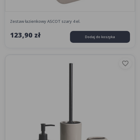
Zestaw łazienkowy ASCOT szary 4 el.
123,90 zł
Dodaj do koszyka
favorite_border