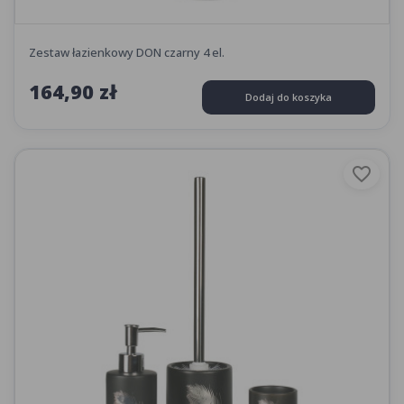
Zestaw łazienkowy DON czarny 4 el.
164,90 zł
Dodaj do koszyka
favorite_border