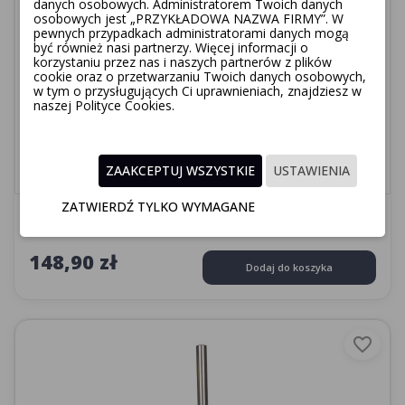
danych osobowych. Administratorem Twoich danych
osobowych jest „PRZYKŁADOWA NAZWA FIRMY”. W
pewnych przypadkach administratorami danych mogą
być również nasi partnerzy. Więcej informacji o
korzystaniu przez nas i naszych partnerów z plików
cookie oraz o przetwarzaniu Twoich danych osobowych,
w tym o przysługujących Ci uprawnieniach, znajdziesz w
naszej Polityce Cookies.
ZAAKCEPTUJ WSZYSTKIE
USTAWIENIA
ZATWIERDŹ TYLKO WYMAGANE
FLOSS
148,90 zł
Dodaj do koszyka
favorite_border