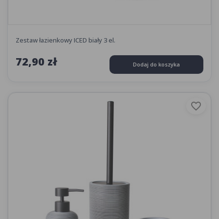
Zestaw łazienkowy ICED biały 3 el.
72,90 zł
Dodaj do koszyka
favorite_border