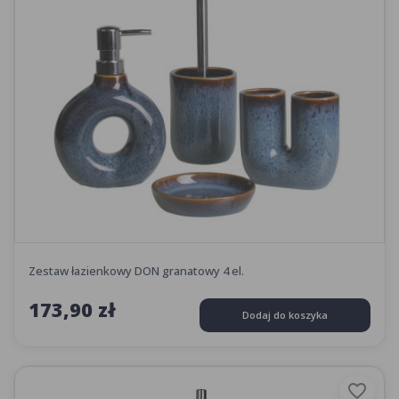
Zestaw łazienkowy DON granatowy 4 el.
173,90 zł
Dodaj do koszyka
favorite_border